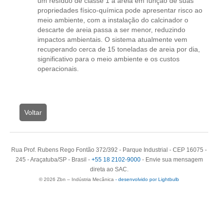
um resíduo de classe 1 a areia em função de suas
propriedades físico-química pode apresentar risco ao
meio ambiente, com a instalação do calcinador o
descarte de areia passa a ser menor, reduzindo
impactos ambientais. O sistema atualmente vem
recuperando cerca de 15 toneladas de areia por dia,
significativo para o meio ambiente e os custos
operacionais.
Voltar
Rua Prof. Rubens Rego Fontão 372/392 - Parque Industrial - CEP 16075 -
245 - Araçatuba/SP - Brasil -
+55 18 2102-9000
- Envie sua mensagem
direta ao SAC.
© 2026 Zbn – Indústria Mecânica
- desenvolvido por Lightbulb