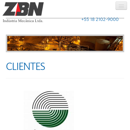
+55 18 2102-9000
Home
ZBN
Produtos
CLIENTES
Serviços
Caldeiraria
Clientes
Relatórios
Contato